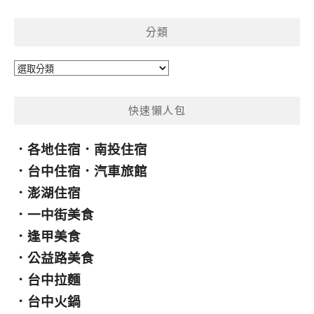
關
鍵
分類
字:
分
類
快速懶人包
．
各地住宿
．
南投住宿
．
台中住宿
．
汽車旅館
．
澎湖住宿
．
一中街美食
．
逢甲美食
．
公益路美食
．
台中拉麵
．
台中火鍋