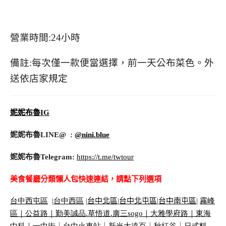
營業時間:24小時
備註:每次僅一款便當選擇，前一天公布菜色。外
送依店家規定
妮妮布魯IG
妮妮布魯LINE@ :
@nini.blue
妮妮布魯Telegram:
https://t.me/twtour
美食餐廳分類懶人包快速連結，請點下列選項
台中西屯區
|
台中西區
|
台中北區
|
台中北屯區
|
台中南屯區
|
霧峰
區｜
公益路｜
勤美誠品
.
草悟道
.
廣三
sogo
｜
大雅學府路｜
東海