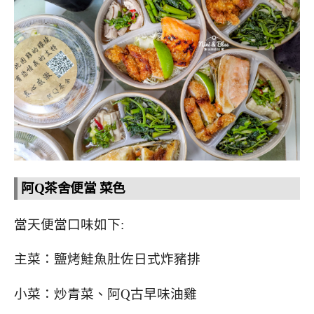
阿Q茶舍便當 菜色
當天便當口味如下:
主菜：鹽烤鮭魚肚佐日式炸豬排
小菜：炒青菜、阿Q古早味油雞