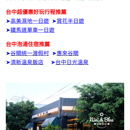
台中超優惠好玩行程推薦
➤
高美濕地一日遊
➤
賞花半日遊
➤
鐵馬道單車一日遊
台中泡湯住宿推薦
➤
谷關統一渡假村
➤
惠來谷關
➤
清新溫泉飯店
➤
台中日光溫泉