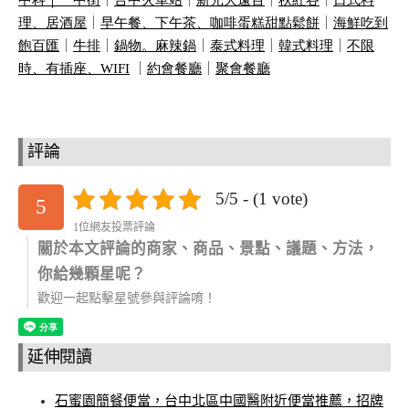
中科｜
一中街
｜
台中火車站
｜
新光大遠百
｜
秋紅谷
｜
日式料
理、居酒屋
｜
早午餐、下午茶、咖啡蛋糕甜點鬆餅
｜
海鮮吃到
飽百匯
｜
牛排
｜
鍋物。麻辣鍋
｜
泰式料理
｜
韓式料理
｜
不限
時、有插座、
WIFI
｜
約會餐廳
｜
聚會餐廳
評論
5/5 - (1 vote)
5
1位網友投票評論
關於本文評論的商家、商品、景點、議題、方法，
你給幾顆星呢？
歡迎一起點擊星號參與評論唷！
延伸閱讀
石蜜園簡餐便當，台中北區中國醫附近便當推薦，招牌