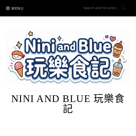
Skip
MENU
to
content
NINI AND BLUE 玩樂食
記