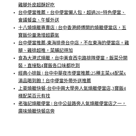
雞腿外皮超酥好吃
台中便當推薦，台中便當懶人包，超過20+特色便當、
會議餐盒、午餐外送
十八燒燒臘專賣店 | 台中香港師傅開的燒臘便當店，五
寶飯份量激增超霸氣
台中便當推薦-東海排骨台中店，不在東海的便當店。雞
腿、雞排超推，菜脯記得加
食為大港式燒臘，台中美食西屯路排隊便當，飯菜分開
裝，直接點4寶飯各口味都吃到
經典小排飯 | 台中中華夜市便當推薦:25種主菜x4配菜x
湯品喝到飽！台中便當外帶外送推薦
上豪燒臘快餐-台中中興大學旁人氣燒臘便當店,3寶飯4
樣配菜百元有找
老強記燒臘便當 | 台中公益路旁人氣燒臘便當店之一，
廣味燒臘快餐店旁