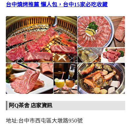
台中燒烤推薦 懶人包，台中15家必吃收藏
阿Q茶舍 店家資訊
地址:台中市西屯區大墩路950號