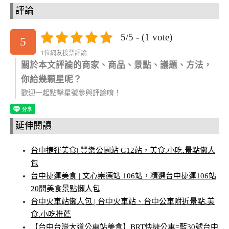
評論
5/5 - (1 vote)
5
1位網友投票評論
關於本文評論的商家、商品、景點、議題、方法，
你給幾顆星呢？
歡迎一起點擊星號參與評論唷！
延伸閱讀
台中捷運美食| 豐樂公園站 G12站，美食.小吃.景點懶人
包
台中捷運美食 | 文心崇德站 106站，精選台中捷運106站
20間美食景點懶人包
台中火車站懶人包 | 台中火車站、台中公車附近景點.美
食.小吃推薦
【台中台灣大道公車站美食】BRT快捷公車=藍30號台中