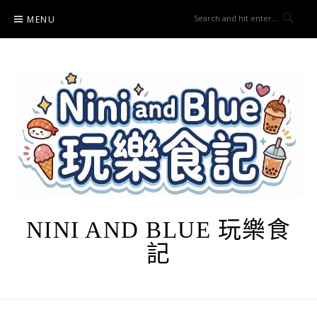
Skip
MENU
to
content
NINI AND BLUE 玩樂食
記