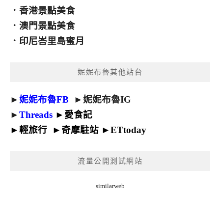
．
香港景點美食
．
澳門景點美食
．
印尼峇里島蜜月
妮妮布魯其他站台
►
妮妮布魯FB
►
妮妮布魯IG
►
Threads
►
愛食記
►
輕旅行
►
奇摩駐站
►
ETtoday
流量公開測試網站
similarweb