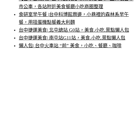
市公車，各站附近美食餐廳小吃商圈整理
食研室早午餐 |台中科博館周邊，小巷裡的森林系早午
餐，用扭蛋機點餐義大利麵
台中捷運美食| 北屯總站 G0站，美食.小吃.景點懶人包
台中捷運美食| 南屯站G11站，美食.小吃.景點懶人包
懶人包| 台中火車站 “前” 美食，小吃、餐廳、咖啡