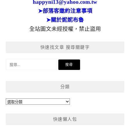
happyni13@yahoo.com.tw
➤部落客邀約注意事項
➤關於妮妮布魯
全站圖文未經授權，禁止盜用
快速找文章 搜尋關鍵字
搜
尋
關
鍵
分類
字:
分
類
快速懶人包