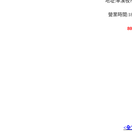
地址:旱溪夜
營業時間:18
8
<