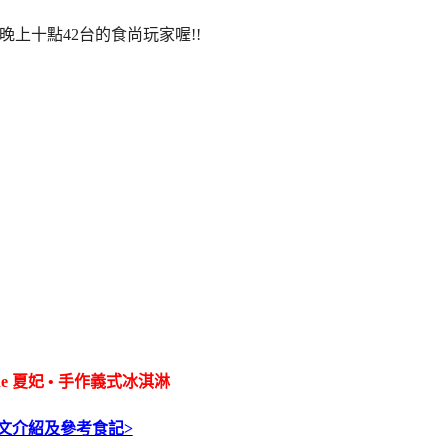
晚上十點42台的食尚玩家喔!!
Fine 夏妃 • 手作義式冰淇淋
全文介紹及參考食記>