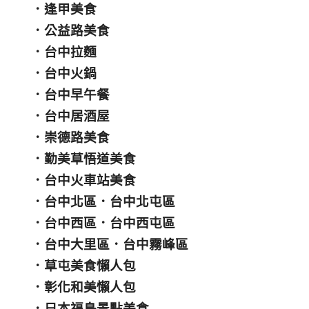
．
逢甲美食
．
公益路美食
．
台中拉麵
．
台中火鍋
．
台中早午餐
．
台中居酒屋
．
崇德路美食
．
勤美草悟道美食
．
台中火車站美食
．
台中北區
．
台中北屯區
．
台中西區
．
台中西屯區
．
台中大里區
．
台中霧峰區
．
草屯美食懶人包
．
彰化和美懶人包
．
日本福島景點美食