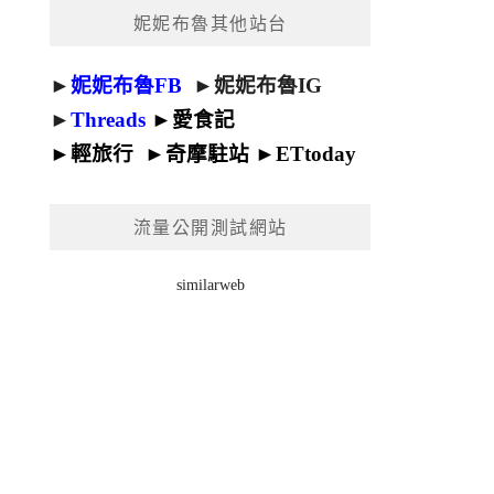
妮妮布魯其他站台
►
妮妮布魯FB
►
妮妮布魯IG
►
Threads
►
愛食記
►
輕旅行
►
奇摩駐站
►
ETtoday
流量公開測試網站
similarweb