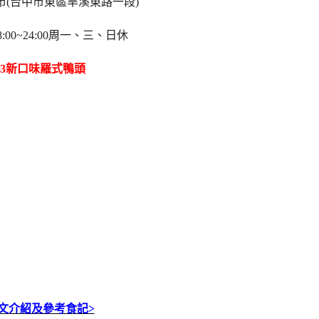
市(台中市東區旱溪東路一段)
:00~24:00周一、三、日休
03新口味羅式鴨頭
全文介紹及參考食記>