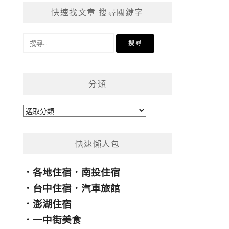
快速找文章 搜尋關鍵字
搜
尋
關
鍵
分類
字:
分
類
快速懶人包
．
各地住宿
．
南投住宿
．
台中住宿
．
汽車旅館
．
澎湖住宿
．
一中街美食