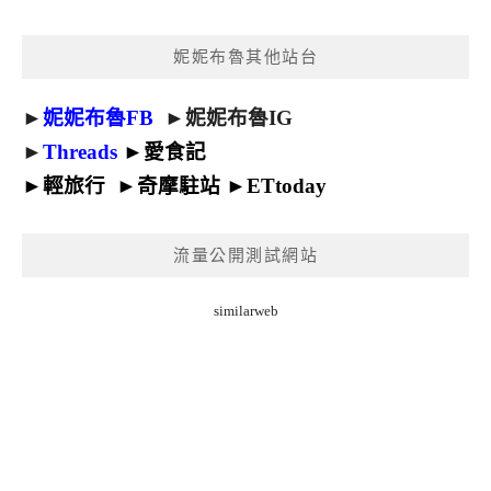
妮妮布魯其他站台
►
妮妮布魯FB
►
妮妮布魯IG
►
Threads
►
愛食記
►
輕旅行
►
奇摩駐站
►
ETtoday
流量公開測試網站
similarweb