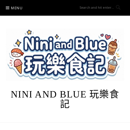
Skip
MENU
to
content
NINI AND BLUE 玩樂食
記