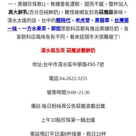
一，黑糖珍珠軟Q，焦糖香氣濃郁、甜而不膩，整杯加入
高大鮮乳
(百分百純鮮奶)，難怪被網友封為
惡魔級
美味。
清水太遠的話，台中的
輕時代
、老虎堂、黑翡翠、
台灣第
一味
、一方水果茶、郭姐
等飲料店都有推出黑糖珍奶，各
家飲料店風味各有不同，看來這個冬天很難瘦了!
清水森及茶 惡魔波霸鮮奶
地址:
台中市清水區中華路450-7號
電話:04-2622-3255
營業時間:9:00~21:30
備註:每日粉絲頁公告
惡魔波霸出爐
上午10點珍珠第一鍋出爐
電話預訂平日滿6杯接單、假日10杯