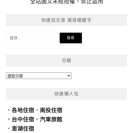
全站圖文未經授權，禁止盜用
快速找文章 搜尋關鍵字
搜
尋
關
鍵
分類
字:
分
類
快速懶人包
．
各地住宿
．
南投住宿
．
台中住宿
．
汽車旅館
．
澎湖住宿