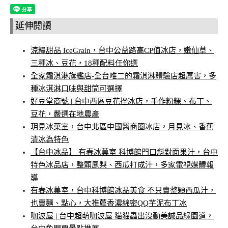
延伸閱讀
涼糧甜品 IceGrain，台中公益路高CP值冰店，嫩仙草、
三種冰、豆花，18種配料任你選
全家霜淇淋旗艦店-全台唯二的霜淇淋體驗店超厲害，多
種冰淇淋口味與甜筒可選擇
好豆堂商號 | 台中西區豆花挫冰店，手作粉粿、布丁、
豆花，嚴選在地農產
玥見冰菓室，台中北區中國醫商圈冰店，月見冰、香蕉
清冰為特色
【台中冰品】 有春冰菓室 科博館門口斜對面果汁，台中
特色冰品店，整顆鳳梨、西瓜打成汁，多家電視媒體報
導
有春冰菓室，台中科博館冰品美食 不只賣整顆西瓜汁，
也賣麵、點心，大推薦香濃綿密QQ芋泥布丁冰
咖波屋 | 台中超萌咖波屋 貓貓蟲出沒勤美誠品綠園道，