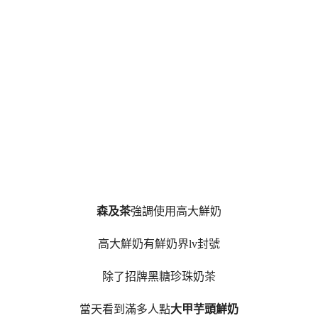
森及茶
強調使用高大鮮奶
高大鮮奶有鮮奶界lv封號
除了招牌黑糖珍珠奶茶
當天看到滿多人點
大甲芋頭鮮奶