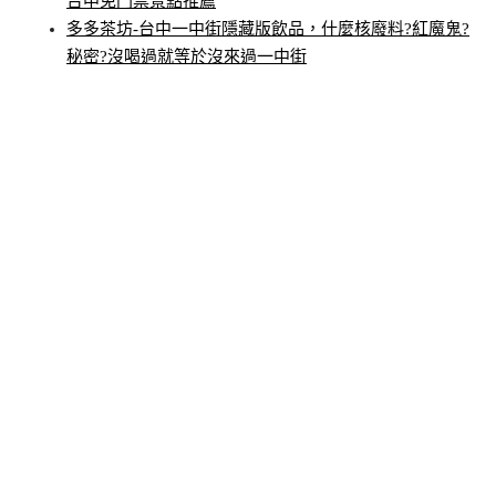
台中免門票景點推薦
多多茶坊-台中一中街隱藏版飲品，什麼核廢料?紅魔鬼?
秘密?沒喝過就等於沒來過一中街