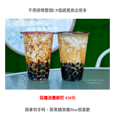
不用排隊整個CP值感覺高出很多
惡魔波霸鮮奶 $50元
剛拿到手時，那黑糖漸層Blue很喜歡