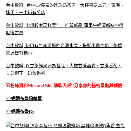
台中飲料 | 台中CP爆表的珍珠奶茶店，大杯只要25元，東海、
逢甲、一中街有分店
台中飲料| 中部起家現打果汁，推薦新品-蘋果牛奶清新味中帶
點復古風
台中飲料| 使用有生產履歷的台灣水果，搭配小農牛奶，茶葉
來源皆有標示!
台中飲料| 以甘蔗鮮果汁為基底，大推甘蔗蕎麥、甘蔗番茄、
甘蔗柳丁、奶蓋系列
到粉絲頁和Nini and Blue聊聊天吧!!分享你的秘密景點與餐廳
>>妮妮布魯粉絲頁
>>妮妮布魯IG