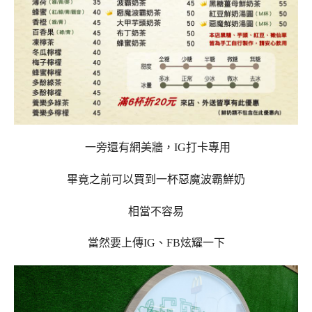
一旁
還有網美牆，IG打卡專用
畢竟之前可以買到一杯惡魔波霸鮮奶
相當不容易
當然要上傳IG、FB炫耀一下