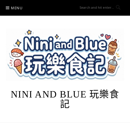
Skip
MENU
to
content
NINI AND BLUE 玩樂食
記