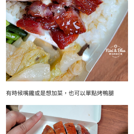
有時候嘴饞或是想加菜，也可以單點烤鴨腿