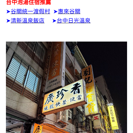
台中泡湯住宿推薦
➤
谷關統一渡假村
➤
惠來谷關
➤
清新溫泉飯店
➤
台中日光溫泉