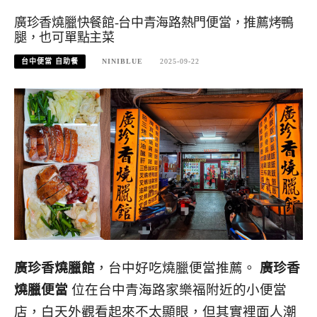
廣珍香燒臘快餐館-台中青海路熱門便當，推薦烤鴨
腿，也可單點主菜
台中便當 自助餐
NINIBLUE
2025-09-22
廣珍香燒臘館
，台中好吃燒臘便當推薦。
廣珍香
燒臘便當
位在台中青海路家樂福附近的小便當
店，白天外觀看起來不太顯眼，但其實裡面人潮