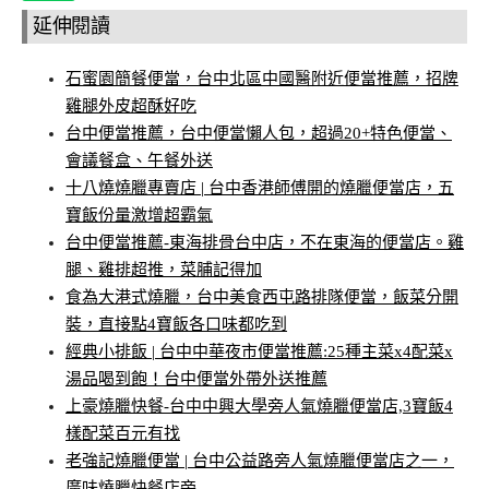
延伸閱讀
石蜜園簡餐便當，台中北區中國醫附近便當推薦，招牌
雞腿外皮超酥好吃
台中便當推薦，台中便當懶人包，超過20+特色便當、
會議餐盒、午餐外送
十八燒燒臘專賣店 | 台中香港師傅開的燒臘便當店，五
寶飯份量激增超霸氣
台中便當推薦-東海排骨台中店，不在東海的便當店。雞
腿、雞排超推，菜脯記得加
食為大港式燒臘，台中美食西屯路排隊便當，飯菜分開
裝，直接點4寶飯各口味都吃到
經典小排飯 | 台中中華夜市便當推薦:25種主菜x4配菜x
湯品喝到飽！台中便當外帶外送推薦
上豪燒臘快餐-台中中興大學旁人氣燒臘便當店,3寶飯4
樣配菜百元有找
老強記燒臘便當 | 台中公益路旁人氣燒臘便當店之一，
廣味燒臘快餐店旁