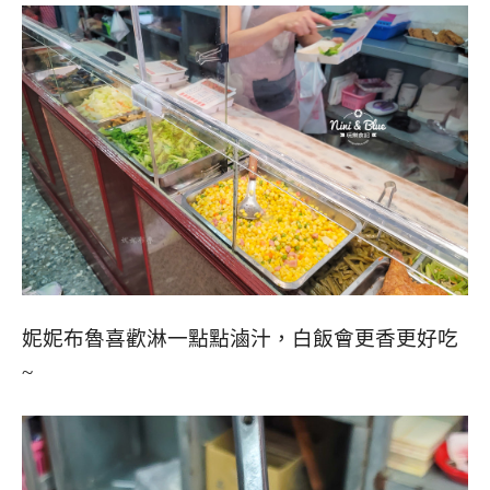
妮妮布魯喜歡淋一點點滷汁，白飯會更香更好吃
~