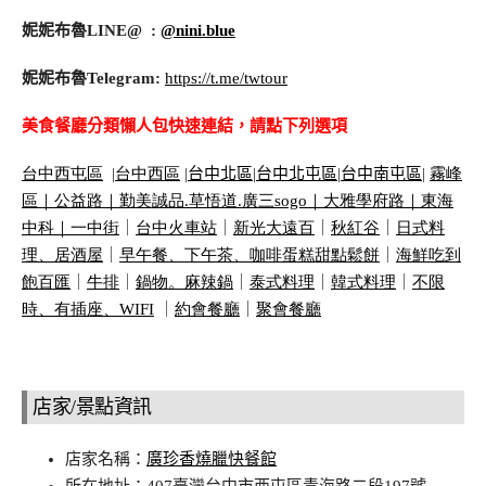
妮妮布魯LINE@ :
@nini.blue
妮妮布魯Telegram:
https://t.me/twtour
美食餐廳分類懶人包快速連結，請點下列選項
台中西屯區
|
台中西區
|
台中北區
|
台中北屯區
|
台中南屯區
|
霧峰
區｜
公益路｜
勤美誠品
.
草悟道
.
廣三
sogo
｜
大雅學府路｜
東海
中科｜
一中街
｜
台中火車站
｜
新光大遠百
｜
秋紅谷
｜
日式料
理、居酒屋
｜
早午餐、下午茶、咖啡蛋糕甜點鬆餅
｜
海鮮吃到
飽百匯
｜
牛排
｜
鍋物。麻辣鍋
｜
泰式料理
｜
韓式料理
｜
不限
時、有插座、
WIFI
｜
約會餐廳
｜
聚會餐廳
店家/景點資訊
店家名稱：
廣珍香燒臘快餐館