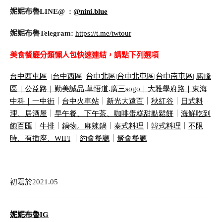
妮妮布魯LINE@ :
@nini.blue
妮妮布魯Telegram:
https://t.me/twtour
美食餐廳分類懶人包快速連結，請點下列選項
台中西屯區
|
台中西區
|
台中北區
|
台中北屯區
|
台中南屯區
|
霧峰
區｜
公益路｜
勤美誠品
.
草悟道
.
廣三
sogo
｜
大雅學府路｜
東海
中科｜
一中街
｜
台中火車站
｜
新光大遠百
｜
秋紅谷
｜
日式料
理、居酒屋
｜
早午餐、下午茶、咖啡蛋糕甜點鬆餅
｜
海鮮吃到
飽百匯
｜
牛排
｜
鍋物。麻辣鍋
｜
泰式料理
｜
韓式料理
｜
不限
時、有插座、
WIFI
｜
約會餐廳
｜
聚會餐廳
初寫於2021.05
妮妮布魯IG