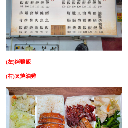
(左)烤鴨飯
(右)叉燒油雞