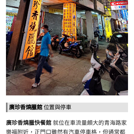
廣珍香燒臘館
位置與停車
廣珍香燒臘快餐館
就位在車流量頗大的青海路家
樂福附近，正門口雖然有汽車停車格，但通常都