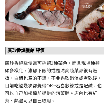
廣珍香燒臘館 評價
廣珍香燒臘便當可挑選3種菜色，而且現場種類
頗多樣化，濃郁下飯的或是清爽蔬菜都很有選
擇，白飯也煮的不錯，不會過軟過濕或者乾硬，
目前吃過幾次都覺得OK~若喜歡辣或是配鹹，也
可以自己加櫃檯前提供的辣菜脯。店內也有紅
茶、熱湯可以自己取用。