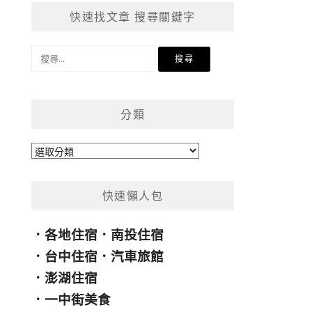
快速找文章 搜尋關鍵字
搜
尋
關
鍵
分類
字:
分
類
快速懶人包
．
各地住宿
．
南投住宿
．
台中住宿
．
汽車旅館
．
澎湖住宿
．
一中街美食