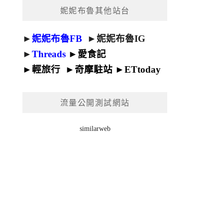
妮妮布魯其他站台
►
妮妮布魯FB
►
妮妮布魯IG
►
Threads
►
愛食記
►
輕旅行
►
奇摩駐站
►
ETtoday
流量公開測試網站
similarweb