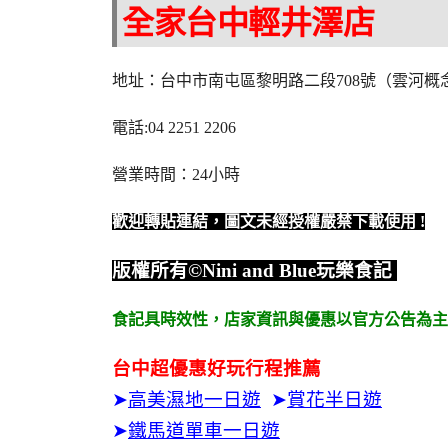
全家台中輕井澤店
地址：台中市南屯區黎明路二段708號（雲河概
電話:04 2251 2206
營業時間：24小時
歡迎轉貼連結，圖文未經授權嚴禁下載使用
!
版權所有
©Nini and Blue
玩樂食記
食記具時效性，
店家資訊與優惠以官方公告為主
台中超優惠好玩行程推薦
➤
高美濕地一日遊
➤
賞花半日遊
➤
鐵馬道單車一日遊