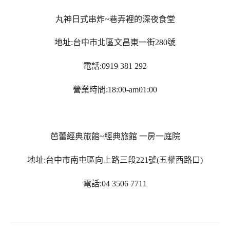
丸神日式串炸
~
巷弄裡的深夜食堂
地址
:
台中市北區文昌東一街
280
號
電話
:0919 381 292
營業時間
:18:00-am01:00
芭蕾經典旅館
~
經典旅館
一房一庭院
地址
:
台中市南屯區向上路三段
221
號
(
五權西路口
)
電話
:04 3506 7711