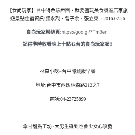
【食尚玩家】台中特色驗證團，就要醬玩美食餐廳店家旅
遊景點住宿資訊!顏永烈、曾子余、張立東，2016.07.26
食尚玩家粉絲頁:
https://goo.gl/7Tm8en
記得準時收看晚上十點42台的食尚玩家喔!!
林森小吃
~
台中隱藏版早餐
地址
:
台中市西區林森路
212
之
7
電話
:04-23725899
傘甘甜點工坊
~
大男生碰到也會少女心噴發