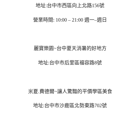
地址
:
台中市西區向上北路
156
號
營業時間
: 10:00 – 21:00
週一
–
週日
麗寶樂園
~
台中夏天消暑的好地方
地址
:
台中市后里區福容路
8
號
米夏
.
費德爾
~
讓人驚豔的平價學區美食
地址
:
台中市沙鹿區北勢東路
702
號