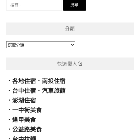
搜
尋
關
鍵
分類
字:
分
類
快速懶人包
．
各地住宿
．
南投住宿
．
台中住宿
．
汽車旅館
．
澎湖住宿
．
一中街美食
．
逢甲美食
．
公益路美食
．
台中拉麵