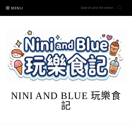
Skip
MENU
to
content
NINI AND BLUE 玩樂食
記