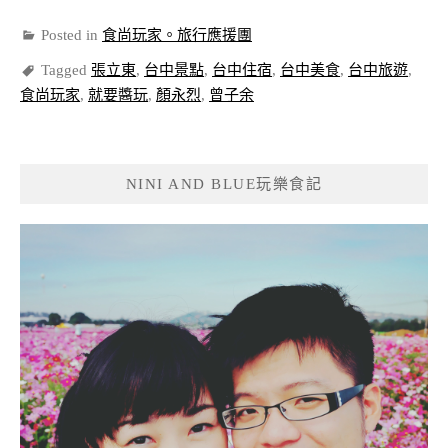
Posted in
食尚玩家。旅行應援團
Tagged
張立東
,
台中景點
,
台中住宿
,
台中美食
,
台中旅遊
,
食尚玩家
,
就要醬玩
,
顏永烈
,
曾子余
NINI AND BLUE玩樂食記